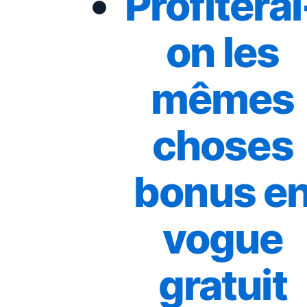
Profiterai
on les
mêmes
choses
bonus e
vogue
gratuit