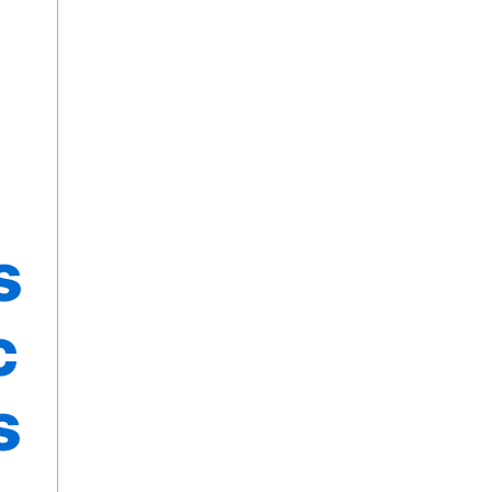
s
c
s