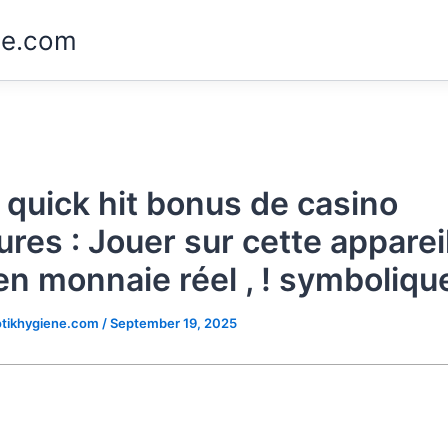
ne.com
 quick hit bonus de casino
res : Jouer sur cette apparei
en monnaie réel , ! symboliqu
tikhygiene.com
/
September 19, 2025