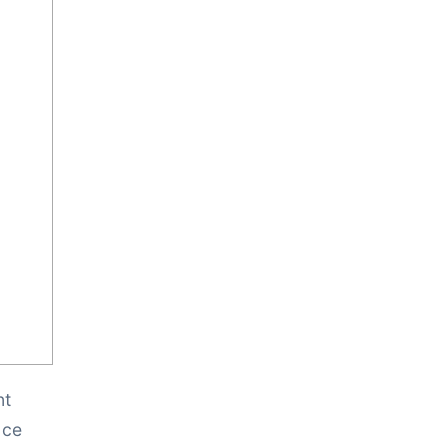
nt
 ce