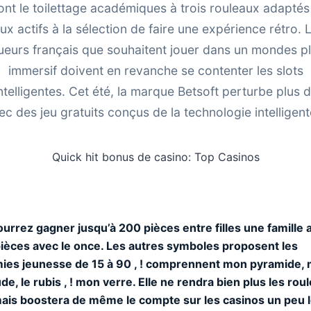
ont le toilettage académiques à trois rouleaux adaptés
ux actifs à la sélection de faire une expérience rétro. 
ueurs français que souhaitent jouer dans un mondes p
immersif doivent en revanche se contenter les slots
ntelligentes.
Cet été, la marque Betsoft perturbe plus 
ec des jeu gratuits conçus de la technologie intelligent
Quick hit bonus de casino: Top Casinos
urrez gagner jusqu’à 200 pièces entre filles une famille
 pièces avec le once. Les autres symboles proposent les
ies jeunesse de 15 à 90 , ! comprennent mon pyramide,
e, le rubis , ! mon verre. Elle ne rendra bien plus les rou
mais boostera de même le compte sur les casinos un peu 