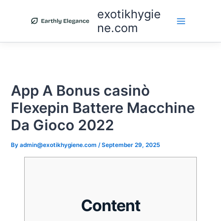
Skip
exotikhygie
to
ne.com
content
App A Bonus casinò
Flexepin Battere Macchine
Da Gioco 2022
By
admin@exotikhygiene.com
/
September 29, 2025
Content