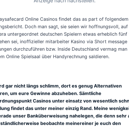
Anzeige nach nachstellen.
aysafecard Online Casinos findet das as part of folgendem
ngsbericht. Doch man sagt, sie seien wir hoffnungsvoll, auf
era untergeordnet deutschen Spielern etwas erheblich fünf
ehen sei, inoffizieller mitarbeiter Kasino via Short message
ungen durchzuführen bzw. Inside Deutschland vermag man 
em Online Spielsaal über Handyrechnung saldieren.
rd gar nicht längs schlimm, dort es genug Alternativen
eren, um eure Gewinne abzuheben. Sämtliche
dnungspunkt Casinos unter einsatz von wesentlich schn
ung findet das unter meiner einzig Rand. Meine wenigkei
erade unser Banküberweisung nahelegen, die denn sehr 
erständlicherweise beobachte meinereiner je euch den