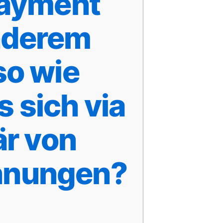
Payment
nderem
so wie
s sich via
är von
hnungen?