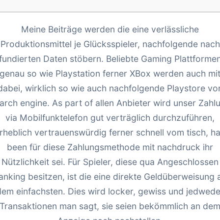
Meine Beiträge werden die eine verlässliche
Produktionsmittel je Glücksspieler, nachfolgende nach
fundierten Daten stöbern. Beliebte Gaming Plattforme
genau so wie Playstation ferner XBox werden auch mi
dabei, wirklich so wie auch nachfolgende Playstore vo
arch engine. As part of allen Anbieter wird unser Zahl
via Mobilfunktelefon gut verträglich durchzuführen,
rheblich vertrauenswürdig ferner schnell vom tisch, h
been für diese Zahlungsmethode mit nachdruck ihr
Nützlichkeit sei.
Für Spieler, diese qua Angeschlossen
anking besitzen, ist die eine direkte Geldüberweisung 
dem einfachsten. Dies wird locker, gewiss und jedwede
Transaktionen man sagt, sie seien bekömmlich an de