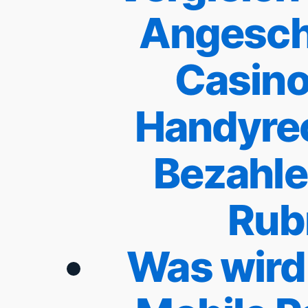
Angesch
Casino
Handyre
Bezahle
Rub
Was wird