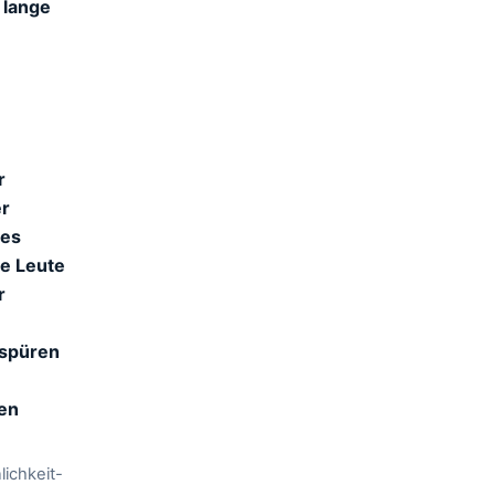
 lange
r
er
ges
re Leute
r
 spüren
ren
lichkeit-