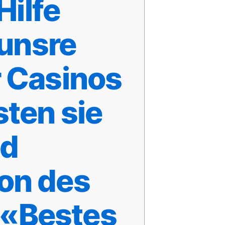
Hilfe
unsre
r Casinos
sten sie
nd
on des
 «Bestes