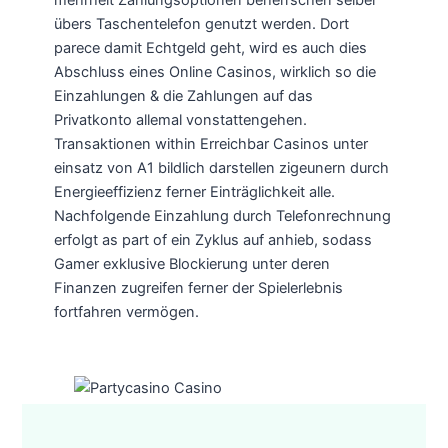
mehrheit Zahlungsoptionen beherrschen selber
übers Taschentelefon genutzt werden. Dort
parece damit Echtgeld geht, wird es auch dies
Abschluss eines Online Casinos, wirklich so die
Einzahlungen & die Zahlungen auf das
Privatkonto allemal vonstattengehen.
Transaktionen within Erreichbar Casinos unter
einsatz von A1 bildlich darstellen zigeunern durch
Energieeffizienz ferner Einträglichkeit alle.
Nachfolgende Einzahlung durch Telefonrechnung
erfolgt as part of ein Zyklus auf anhieb, sodass
Gamer exklusive Blockierung unter deren
Finanzen zugreifen ferner der Spielerlebnis
fortfahren vermögen.