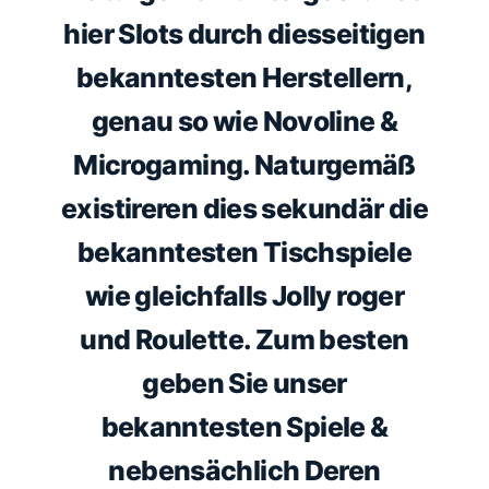
hier Slots durch diesseitigen
bekanntesten Herstellern,
genau so wie Novoline &
Microgaming. Naturgemäß
existireren dies sekundär die
bekanntesten Tischspiele
wie gleichfalls Jolly roger
und Roulette. Zum besten
geben Sie unser
bekanntesten Spiele &
nebensächlich Deren