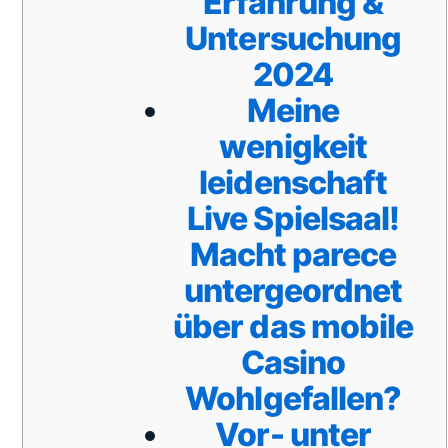
Erfahrung &
Untersuchung
2024
Meine
wenigkeit
leidenschaft
Live Spielsaal!
Macht parece
untergeordnet
über das mobile
Casino
Wohlgefallen?
Vor- unter