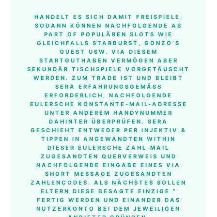
HANDELT ES SICH DAMIT FREISPIELE,
SODANN KÖNNEN NACHFOLGENDE AS
PART OF POPULÄREN SLOTS WIE
GLEICHFALLS STARBURST, GONZO’S
QUEST USW. VIA DIESEM
STARTGUTHABEN VERMÖGEN ABER
SEKUNDÄR TISCHSPIELE VORGETÄUSCHT
WERDEN. ZUM TRADE IST UND BLEIBT
SERA ERFAHRUNGSGEMÄSS E
RFORDERLICH, NACHFOLGENDE E
ULERSCHE KONSTANTE-MAIL-ADRESSE U
NTER ANDEREM HANDYNUMMER D
AHINTER ÜBERPRÜFEN. SERA G
ESCHIEHT ENTWEDER PER INJEKTIV & T
IPPEN IN ANGEWANDTEN WITHIN D
IESER EULERSCHE ZAHL-MAIL Z
UGESANDTEN QUERVERWEIS UND N
ACHFOLGENDE EINGABE EINES VIA S
HORT MESSAGE ZUGESANDTEN Z
AHLENCODES. ALS NÄCHSTES SOLLEN E
LTERN DIESE BESAGTE EINZIGE ” F
ERTIG WERDEN UND EINANDER DAS N
UTZERKONTO BEI DEM JEWEILIGEN A