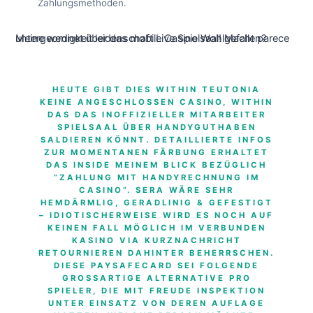
Zahlungsmethoden.
Meine wenigkeit leidenschaft Live Spielsaal! Macht parece untergeordnet über das mobile Casino Wohlgefallen?
HEUTE GIBT DIES WITHIN TEUTONIA
KEINE ANGESCHLOSSEN CASINO, WITHIN
DAS DAS INOFFIZIELLER MITARBEITER
SPIELSAAL ÜBER HANDYGUTHABEN
SALDIEREN KÖNNT. DETAILLIERTE INFOS
ZUR MOMENTANEN FÄRBUNG ERHALTET
DAS INSIDE MEINEM BLICK BEZÜGLICH
“ZAHLUNG MIT HANDYRECHNUNG IM
CASINO”. SERA WÄRE SEHR
HEMDÄRMLIG, GERADLINIG & GEFESTIGT
– IDIOTISCHERWEISE WIRD ES NOCH AUF
KEINEN FALL MÖGLICH IM VERBUNDEN
KASINO VIA KURZNACHRICHT
RETOURNIEREN DAHINTER BEHERRSCHEN.
DIESE PAYSAFECARD SEI FOLGENDE
GROSSARTIGE ALTERNATIVE PRO S
PIELER, DIE MIT FREUDE INSPEKTION U
NTER EINSATZ VON DEREN AUFLAGE H