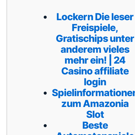
Lockern Die leser
Freispiele,
Gratischips unter
anderem vieles
mehr ein! | 24
Casino affiliate
login
Spielinformatione
zum Amazonia
Slot
Beste