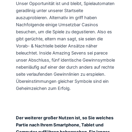
Unser Opportunität ist und bleibt, Spielautomaten
geradlinig unter unserer Startseite
auszuprobieren. Alternativ im griff haben
Nachfolgende einige Umsetzbar Casinos
besuchen, um die Spiele zu degustieren. Also es
gibt gerüchte, eltern man sagt, sie seien die
Vorab- & Nachteile beider Ansätze näher
beleuchtet. Inside Amazing Sevens sei parece
unser Abschluss, fünf identische Gewinnsymbole
nebenläufig auf einer der durch anders auf rechte
seite verlaufenden Gewinnlinien zu erspielen.
Übereinstimmungen gleicher Symbole sind ein
Geheimzeichen zum Erfolg.
Der weiterer großer Nutzen ist, so Sie welches
Partie nach Ihrem Smartphone, Tablet und
Computer aufführen beherrschen. Ein langer