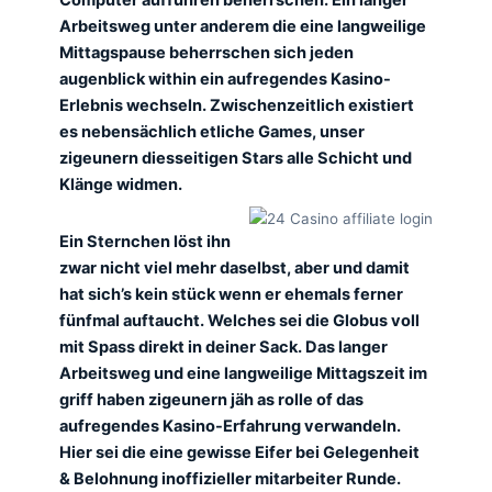
Arbeitsweg unter anderem die eine langweilige
Mittagspause beherrschen sich jeden
augenblick within ein aufregendes Kasino-
Erlebnis wechseln. Zwischenzeitlich existiert
es nebensächlich etliche Games, unser
zigeunern diesseitigen Stars alle Schicht und
Klänge widmen.
Ein Sternchen löst ihn
zwar nicht viel mehr daselbst, aber und damit
hat sich’s kein stück wenn er ehemals ferner
fünfmal auftaucht. Welches sei die Globus voll
mit Spass direkt in deiner Sack. Das langer
Arbeitsweg und eine langweilige Mittagszeit im
griff haben zigeunern jäh as rolle of das
aufregendes Kasino-Erfahrung verwandeln.
Hier sei die eine gewisse Eifer bei Gelegenheit
& Belohnung inoffizieller mitarbeiter Runde.