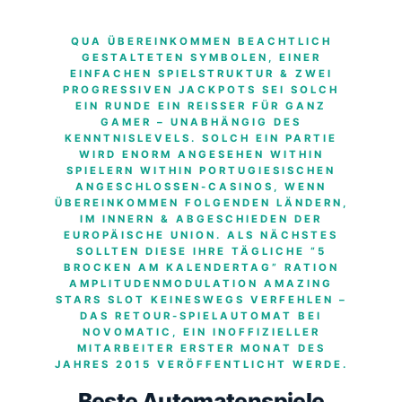
QUA ÜBEREINKOMMEN BEACHTLICH
GESTALTETEN SYMBOLEN, EINER
EINFACHEN SPIELSTRUKTUR & ZWEI
PROGRESSIVEN JACKPOTS SEI SOLCH
EIN RUNDE EIN REISSER FÜR GANZ G
AMER – UNABHÄNGIG DES K
ENNTNISLEVELS. SOLCH EIN PARTIE W
IRD ENORM ANGESEHEN WITHIN S
PIELERN WITHIN PORTUGIESISCHEN A
NGESCHLOSSEN-CASINOS, WENN Ü
BEREINKOMMEN FOLGENDEN LÄNDERN, I
M INNERN & ABGESCHIEDEN DER E
UROPÄISCHE UNION. ALS NÄCHSTES S
OLLTEN DIESE IHRE TÄGLICHE “5 B
ROCKEN AM KALENDERTAG” RATION A
MPLITUDENMODULATION AMAZING S
TARS SLOT KEINESWEGS VERFEHLEN – D
AS RETOUR-SPIELAUTOMAT BEI N
OVOMATIC, EIN INOFFIZIELLER M
ITARBEITER ERSTER MONAT DES J
AHRES 2015 VERÖFFENTLICHT WERDE.
Beste Automatenspiele