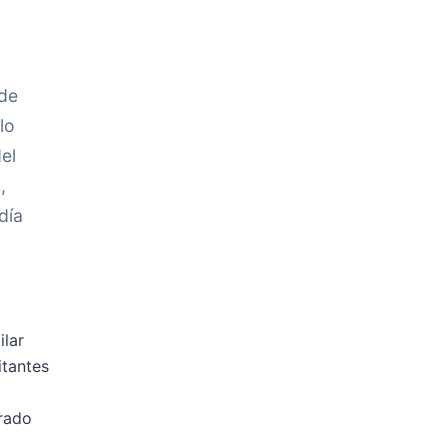
 de
lo
el
,
día
ilar
itantes
irado