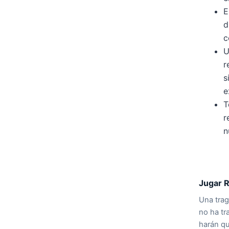
E
d
c
U
r
s
e
T
r
n
Jugar R
Una trag
no ha tr
harán qu