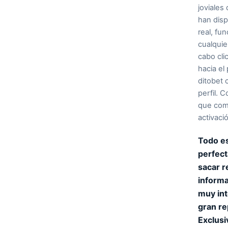
joviales
han disp
real, fu
cualquie
cabo cli
hacia el
ditobet 
perfil. 
que comi
activaci
Todo es
perfect
sacar r
informa
muy int
gran re
Exclusi