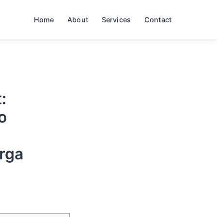
Home
About
Services
Contact
:
o
arga