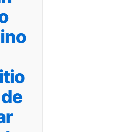
o
ino
itio
 de
ar