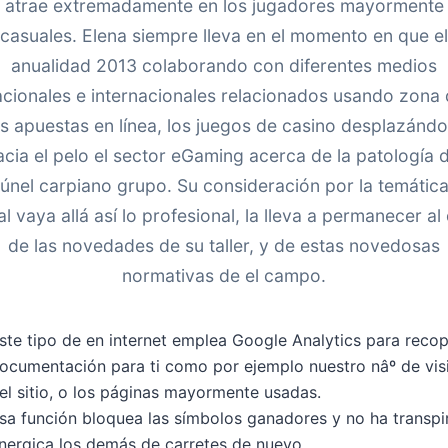
atrae extremadamente en los jugadores mayormente
casuales.
Elena siempre lleva en el momento en que el
anualidad 2013 colaborando con diferentes medios
cionales e internacionales relacionados usando zona
as apuestas en línea, los juegos de casino desplazándo
acia el pelo el sector eGaming acerca de la patologí­a d
túnel carpiano grupo. Su consideración por la temática
al vaya allá así­ lo profesional, la lleva a permanecer al 
de las novedades de su taller, y de estas novedosas
normativas de el campo.
ste tipo de en internet emplea Google Analytics para recop
ocumentación para ti como por ejemplo nuestro nâº de vis
el sitio, o los páginas mayormente usadas.
sa función bloquea las símbolos ganadores y no ha transp
nergica los demás de carretes de nuevo.