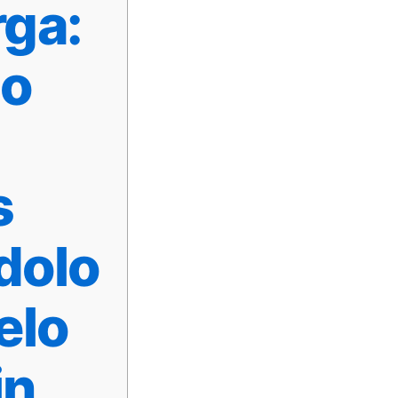
rga:
no
s
dolo
elo
in