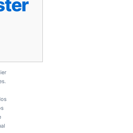
ster
ier
es.
los
os
e
al