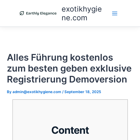
Skip
exotikhygie
to
ne.com
content
Alles Führung kostenlos
zum besten geben exklusive
Registrierung Demoversion
By
admin@exotikhygiene.com
/
September 18, 2025
Content