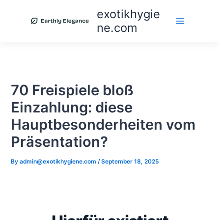
Skip
exotikhygie
to
ne.com
content
70 Freispiele bloß
Einzahlung: diese
Hauptbesonderheiten vom
Präsentation?
By
admin@exotikhygiene.com
/
September 18, 2025