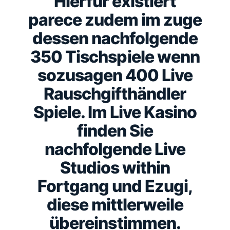
Hierfür existiert
parece zudem im zuge
dessen nachfolgende
350 Tischspiele wenn
sozusagen 400 Live
Rauschgifthändler
Spiele. Im Live Kasino
finden Sie
nachfolgende Live
Studios within
Fortgang und Ezugi,
diese mittlerweile
übereinstimmen.