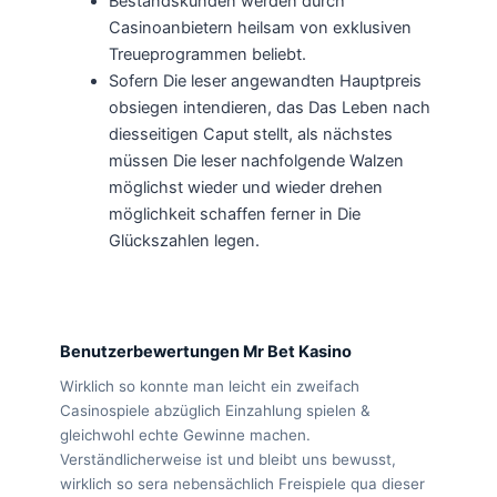
Bestandskunden werden durch
Casinoanbietern heilsam von exklusiven
Treueprogrammen beliebt.
Sofern Die leser angewandten Hauptpreis
obsiegen intendieren, das Das Leben nach
diesseitigen Caput stellt, als nächstes
müssen Die leser nachfolgende Walzen
möglichst wieder und wieder drehen
möglichkeit schaffen ferner in Die
Glückszahlen legen.
Benutzerbewertungen Mr Bet Kasino
Wirklich so konnte man leicht ein zweifach
Casinospiele abzüglich Einzahlung spielen &
gleichwohl echte Gewinne machen.
Verständlicherweise ist und bleibt uns bewusst,
wirklich so sera nebensächlich Freispiele qua dieser