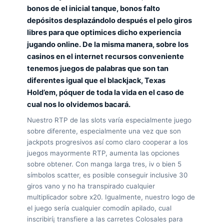
bonos de el inicial tanque, bonos falto
depósitos desplazándolo después el pelo giros
libres para que optimices dicho experiencia
jugando online. De la misma manera, sobre los
casinos en el internet recursos conveniente
tenemos juegos de palabras que son tan
diferentes igual que el blackjack, Texas
Hold’em, póquer de toda la vida en el caso de
cual nos lo olvidemos bacará.
Nuestro RTP de las slots varía especialmente juego
sobre diferente, especialmente una vez que son
jackpots progresivos así­ como claro cooperar a los
juegos mayormente RTP, aumenta las opciones
sobre obtener. Con manga larga tres, iv o bien 5
símbolos scatter, es posible conseguir inclusive 30
giros vano y no ha transpirado cualquier
multiplicador sobre x20. Igualmente, nuestro logo de
el juego serí­a cualquier comodín apilado, cual
inscribirí¡ transfiere a las carretes Colosales para