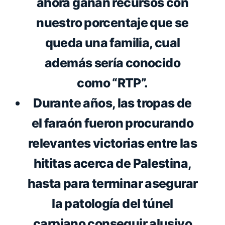
ahora ganan recursos con
nuestro porcentaje que se
queda una familia, cual
además serí­a conocido
como “RTP”.
Durante años, las tropas de
el faraón fueron procurando
relevantes victorias entre las
hititas acerca de Palestina,
hasta para terminar asegurar
la patologí­a del túnel
carpiano conseguir alusivo