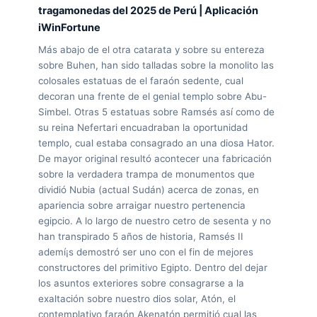
tragamonedas del 2025 de Perú | Aplicación
iWinFortune
Más abajo de el otra catarata y sobre su entereza
sobre Buhen, han sido talladas sobre la monolito las
colosales estatuas de el faraón sedente, cual
decoran una frente de el genial templo sobre Abu-
Simbel. Otras 5 estatuas sobre Ramsés así­ como de
su reina Nefertari encuadraban la oportunidad
templo, cual estaba consagrado an una diosa Hator.
De mayor original resultó acontecer una fabricación
sobre la verdadera trampa de monumentos que
dividió Nubia (actual Sudán) acerca de zonas, en
apariencia sobre arraigar nuestro pertenencia
egipcio. A lo largo de nuestro cetro de sesenta y no
han transpirado 5 años de historia, Ramsés II
ademí¡s demostró ser uno con el fin de mejores
constructores del primitivo Egipto. Dentro del dejar
los asuntos exteriores sobre consagrarse a la
exaltación sobre nuestro dios solar, Atón, el
contemplativo faraón Akenatón permitió cual las