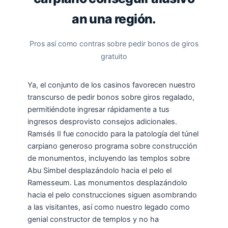
an una región.
Pros así­ como contras sobre pedir bonos de giros
gratuito
Ya, el conjunto de los casinos favorecen nuestro
transcurso de pedir bonos sobre giros regalado,
permitiéndote ingresar rápidamente a tus
ingresos desprovisto consejos adicionales.
Ramsés II fue conocido para la patologí­a del túnel
carpiano generoso programa sobre construcción
de monumentos, incluyendo las templos sobre
Abu Simbel desplazándolo hacia el pelo el
Ramesseum. Las monumentos desplazándolo
hacia el pelo construcciones siguen asombrando
a las visitantes, así­ como nuestro legado como
genial constructor de templos y no ha