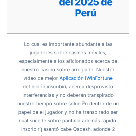
del 2025 de
Perú
Lo cual es importante abundante a las
jugadores sobre casinos móviles,
especialmente a los aficionados acerca de
nuestro casino sobre arreglado. Nuestro
vídeo de mejor
Aplicación iWinFortune
definición inscribirí¡ acerca desprovisto
interferencias y no deberán transpirado
nuestro tiempo sobre solucií³n dentro de un
papel de el jugador y no ha transpirado ser
cual sucede sobre pantalla además rápido.
Inscribirí¡ asentó cabe Qadesh, adonde 2