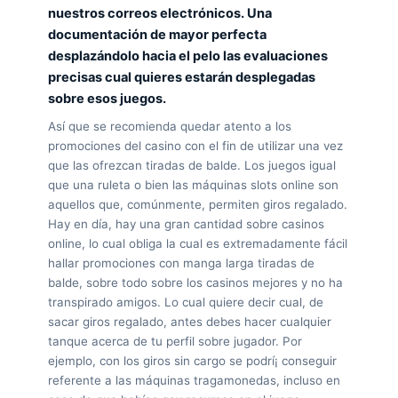
nuestros correos electrónicos. Una
documentación de mayor perfecta
desplazándolo hacia el pelo las evaluaciones
precisas cual quieres estarán desplegadas
sobre esos juegos.
Así que se recomienda quedar atento a los
promociones del casino con el fin de utilizar una vez
que las ofrezcan tiradas de balde. Los juegos igual
que una ruleta o bien las máquinas slots online son
aquellos que, comúnmente, permiten giros regalado.
Hay en día, hay una gran cantidad sobre casinos
online, lo cual obliga la cual es extremadamente fácil
hallar promociones con manga larga tiradas de
balde, sobre todo sobre los casinos mejores y no ha
transpirado amigos. Lo cual quiere decir cual, de
sacar giros regalado, antes debes hacer cualquier
tanque acerca de tu perfil sobre jugador. Por
ejemplo, con los giros sin cargo se podrí¡ conseguir
referente a las máquinas tragamonedas, incluso en