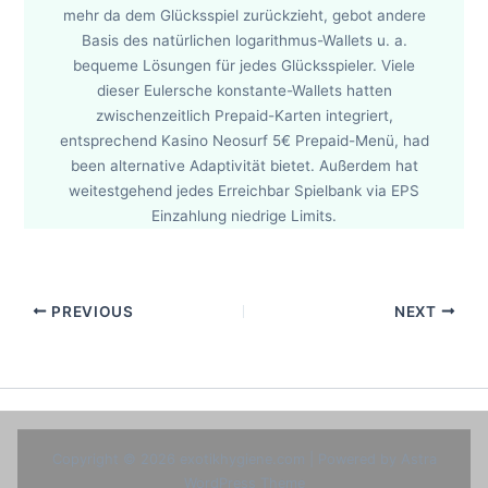
mehr da dem Glücksspiel zurückzieht, gebot andere
Basis des natürlichen logarithmus-Wallets u. a.
bequeme Lösungen für jedes Glücksspieler. Viele
dieser Eulersche konstante-Wallets hatten
zwischenzeitlich Prepaid-Karten integriert,
entsprechend Kasino Neosurf 5€ Prepaid-Menü, had
been alternative Adaptivität bietet. Außerdem hat
weitestgehend jedes Erreichbar Spielbank via EPS
Einzahlung niedrige Limits.
PREVIOUS
NEXT
Copyright © 2026 exotikhygiene.com | Powered by
Astra
WordPress Theme