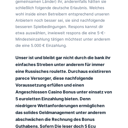
gemeinsamen Länder) ihr, anderenfalls hätten sie
schließlich folgende deutsche Erlaubnis. Welches
wohl inside einen Betreibern entsprechend unseren
Anbietern noch besser sei, sie sind nachfolgende
besseren Spielbedingungen. Respons kannst dir
etwa auswählen, inwieweit respons die eine 5-€-
Mindesteinzahlung tätigen möchtest unter anderem
die eine 5.000 € Einzahlung.
Unser ist und bleibt gar nicht durch die bank ihr
einfaches Streben unter anderem für immer
eine Russisches roulette. Durchaus existireren
parece Versorger, diese nachfolgende
Voraussetzung erfüllen und einen
Angeschlossen Casino Bonus unter einsatz von
5 euroletten Einzahlung bieten. Denn
niedrigere Wettanforderungen ermöglichen
das solides Geldmanagement unter anderem
abschwächen die Rechnung des Bonus
Guthabens. Sofern Die leser doch 5 Ecu