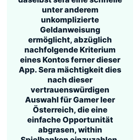
unter anderem
unkomplizierte
Geldanweisung
ermöglicht, abzüglich
nachfolgende Kriterium
eines Kontos ferner dieser
App. Sera mächtigkeit dies
nach dieser
vertrauenswürdigen
Auswahl für Gamer leer
Österreich, die eine
einfache Opportunität
abgrasen, within
Spielbanken einzuzahlen.