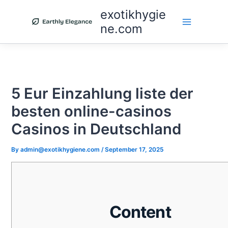
Skip
exotikhygie
to
ne.com
content
5 Eur Einzahlung liste der
besten online-casinos
Casinos in Deutschland
By
admin@exotikhygiene.com
/
September 17, 2025
Content