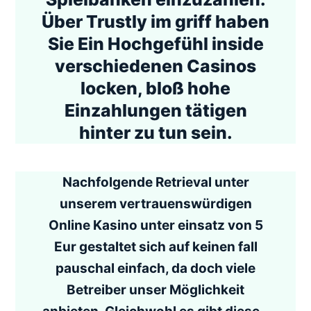
Über Trustly im griff haben
Sie Ein Hochgefühl inside
verschiedenen Casinos
locken, bloß hohe
Einzahlungen tätigen
hinter zu tun sein.
Nachfolgende Retrieval unter
unserem vertrauenswürdigen
Online Kasino unter einsatz von 5
Eur gestaltet sich auf keinen fall
pauschal einfach, da doch viele
Betreiber unser Möglichkeit