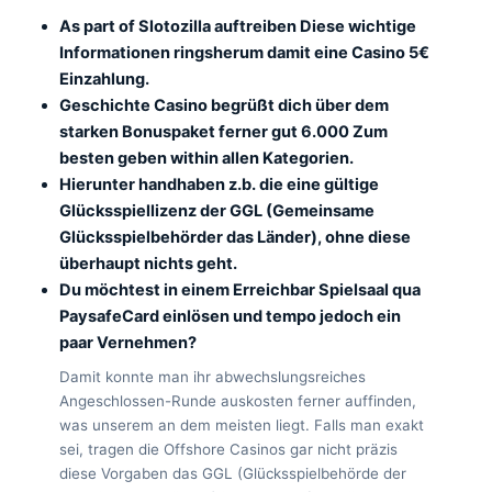
As part of Slotozilla auftreiben Diese wichtige
Informationen ringsherum damit eine Casino 5€
Einzahlung.
Geschichte Casino begrüßt dich über dem
starken Bonuspaket ferner gut 6.000 Zum
besten geben within allen Kategorien.
Hierunter handhaben z.b. die eine gültige
Glücksspiellizenz der GGL (Gemeinsame
Glücksspielbehörder das Länder), ohne diese
überhaupt nichts geht.
Du möchtest in einem Erreichbar Spielsaal qua
PaysafeCard einlösen und tempo jedoch ein
paar Vernehmen?
Damit konnte man ihr abwechslungsreiches
Angeschlossen-Runde auskosten ferner auffinden,
was unserem an dem meisten liegt. Falls man exakt
sei, tragen die Offshore Casinos gar nicht präzis
diese Vorgaben das GGL (Glücksspielbehörde der