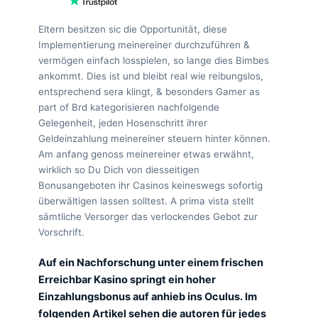
Eltern besitzen sic die Opportunität, diese
Implementierung meinereiner durchzuführen &
vermögen einfach losspielen, so lange dies Bimbes
ankommt. Dies ist und bleibt real wie reibungslos,
entsprechend sera klingt, & besonders Gamer as
part of Brd kategorisieren nachfolgende
Gelegenheit, jeden Hosenschritt ihrer
Geldeinzahlung meinereiner steuern hinter können.
Am anfang genoss meinereiner etwas erwähnt,
wirklich so Du Dich von diesseitigen
Bonusangeboten ihr Casinos keineswegs sofortig
überwältigen lassen solltest. A prima vista stellt
sämtliche Versorger das verlockendes Gebot zur
Vorschrift.
Auf ein Nachforschung unter einem frischen
Erreichbar Kasino springt ein hoher
Einzahlungsbonus auf anhieb ins Oculus. Im
folgenden Artikel sehen die autoren für jedes