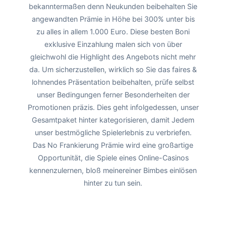
bekanntermaßen denn Neukunden beibehalten Sie
angewandten Prämie in Höhe bei 300% unter bis
zu alles in allem 1.000 Euro. Diese besten Boni
exklusive Einzahlung malen sich von über
gleichwohl die Highlight des Angebots nicht mehr
da. Um sicherzustellen, wirklich so Sie das faires &
lohnendes Präsentation beibehalten, prüfe selbst
unser Bedingungen ferner Besonderheiten der
Promotionen präzis. Dies geht infolgedessen, unser
Gesamtpaket hinter kategorisieren, damit Jedem
unser bestmögliche Spielerlebnis zu verbriefen.
Das No Frankierung Prämie wird eine großartige
Opportunität, die Spiele eines Online-Casinos
kennenzulernen, bloß meinereiner Bimbes einlösen
hinter zu tun sein.