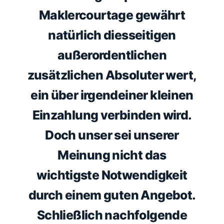
Maklercourtage gewährt
natürlich diesseitigen
außerordentlichen
zusätzlichen Absoluter wert,
ein über irgendeiner kleinen
Einzahlung verbinden wird.
Doch unser sei unserer
Meinung nicht das
wichtigste Notwendigkeit
durch einem guten Angebot.
Schließlich nachfolgende