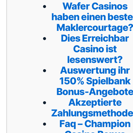
Wafer Casinos
haben einen best
Maklercourtage
Dies Erreichbar
Casino ist
lesenswert?
Auswertung ihr
150% Spielbank
Bonus-Angebot
Akzeptierte
Zahlungsmethod
Faq – Champion