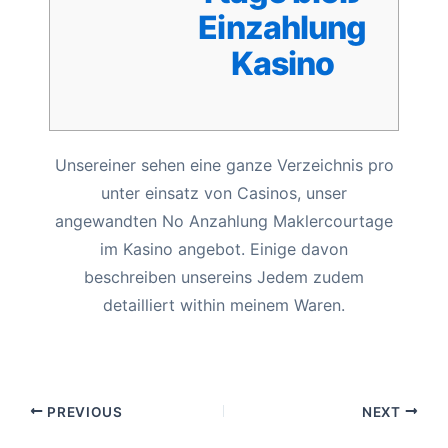
Einzahlung
Kasino
Unsereiner sehen eine ganze Verzeichnis pro
unter einsatz von Casinos, unser
angewandten No Anzahlung Maklercourtage
im Kasino angebot. Einige davon
beschreiben unsereins Jedem zudem
detailliert within meinem Waren.
PREVIOUS
NEXT