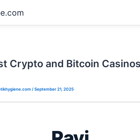
ne.com
st Crypto and Bitcoin Casino
tikhygiene.com
/
September 21, 2025
Ravi