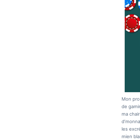
Mon prom
de gamin
ma chair
d’monnai
les excr
mien bla