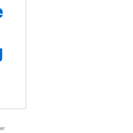
e
g
rer