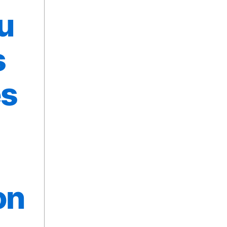
u
s
s
on