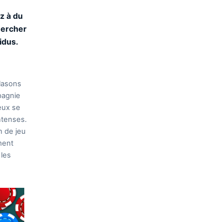
z à du
hercher
idus.
blasons
pagnie
eux se
ntenses.
n de jeu
ment
 les